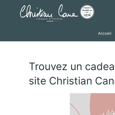
Aller
au
contenu
Accueil
Navigation
Trouvez un cadeau 
de
l’article
site Christian Can